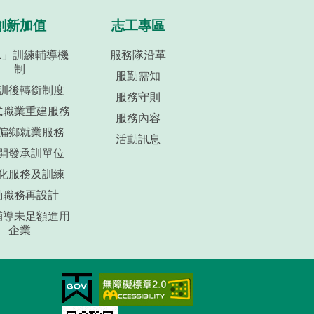
創新加值
志工專區
+1」訓練輔導機
服務隊沿革
制
服勤需知
訓後轉銜制度
服務守則
式職業重建服務
服務內容
偏鄉就業服務
活動訊息
開發承訓單位
化服務及訓練
動職務再設計
輔導未足額進用
企業