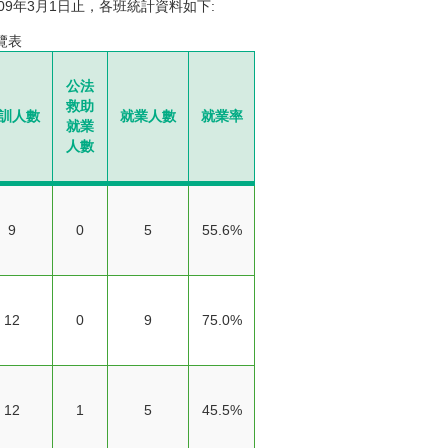
09年3月1日止，各班統計資料如下:
覽表
公法
救助
訓人數
就業人數
就業率
就業
人數
9
0
5
55.6%
12
0
9
75.0%
12
1
5
45.5%