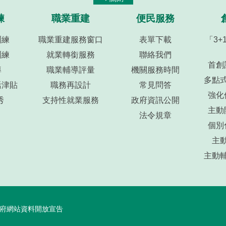
練
職業重建
便民服務
訓練
職業重建服務窗口
表單下載
「3
訓練
就業轉銜服務
聯絡我們
首創
導
職業輔導評量
機關服務時間
多點
活津貼
職務再設計
常見問答
強化
秀
支持性就業服務
政府資訊公開
主動
法令規章
個別
主
主動
府網站資料開放宣告