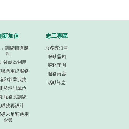
創新加值
志工專區
+1」訓練輔導機
服務隊沿革
制
服勤需知
訓後轉銜制度
服務守則
式職業重建服務
服務內容
偏鄉就業服務
活動訊息
開發承訓單位
化服務及訓練
動職務再設計
輔導未足額進用
企業