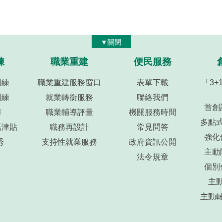
▼關閉
練
職業重建
便民服務
訓練
職業重建服務窗口
表單下載
「3
訓練
就業轉銜服務
聯絡我們
首創
導
職業輔導評量
機關服務時間
多點
活津貼
職務再設計
常見問答
強化
秀
支持性就業服務
政府資訊公開
主動
法令規章
個別
主
主動