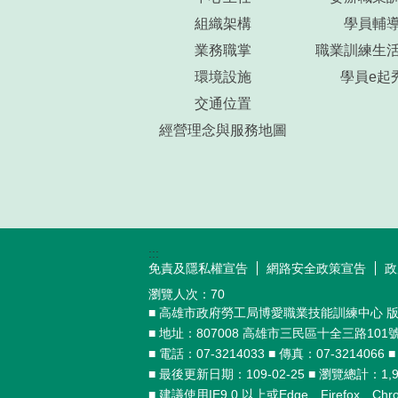
組織架構
學員輔
業務職掌
職業訓練生
環境設施
學員e起
交通位置
經營理念與服務地圖
:::
免責及隱私權宣告
網路安全政策宣告
政
瀏覽人次：
70
■ 高雄市政府勞工局博愛職業技能訓練中心 
■ 地址：807008 高雄市三民區十全三路101
■ 電話：07-3214033 ■ 傳真：07-3214066 
■ 最後更新日期：109-02-25 ■ 瀏覽總計：1,9
■ 建議使用IE9.0 以上或Edge、Firefox、C