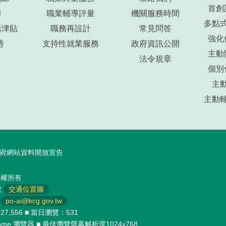
首創
導
職業輔導評量
機關服務時間
多點
活津貼
職務再設計
常見問答
強化
秀
支持性就業服務
政府資訊公開
主動
法令規章
個別
主
主動
府網站資料開放宣告
版權所有
號
交通位置圖
■
po-ai@kcg.gov.tw
27,556 ■ 當日瀏覽：531
hrome 瀏覽器 ■ 最佳瀏覽螢幕解析度1024x768